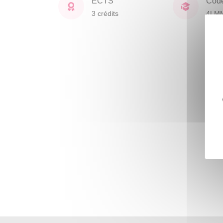
ECTS
Cod
3 crédits
4LM