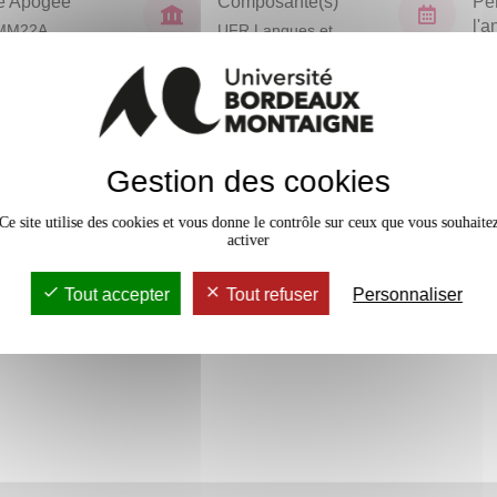
e Apogée
Composante(s)
Pé
l'
MM22A
UFR Langues et
Civilisations
Sem
En bref
Gestion des cookies
Accessib
Ce site utilise des cookies et vous donne le contrôle sur ceux que vous souhaite
activer
Tout accepter
Tout refuser
Personnaliser