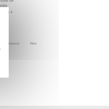
riode de
année
estre 4
le à distance
Non
z