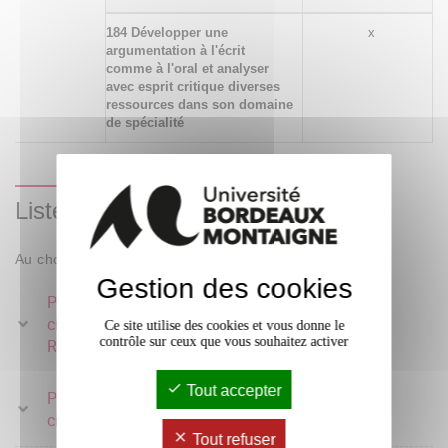
184 Développer une
x
argumentation à l'écrit
comme à l'oral et analyser
avec esprit critique diverses
ressources dans son domaine
de spécialité
Liste des enseignements
Au choix : 1 parmi 2
Gestion des cookies
Parcours - Langue et
civilisation anglaises 3 -
9 crédits
Ce site utilise des cookies et vous donne le
contrôle sur ceux que vous souhaitez activer
Remédiation
Tout accepter
Parcours - Langue et
9 crédits
civilisation anglaises 3
Tout refuser