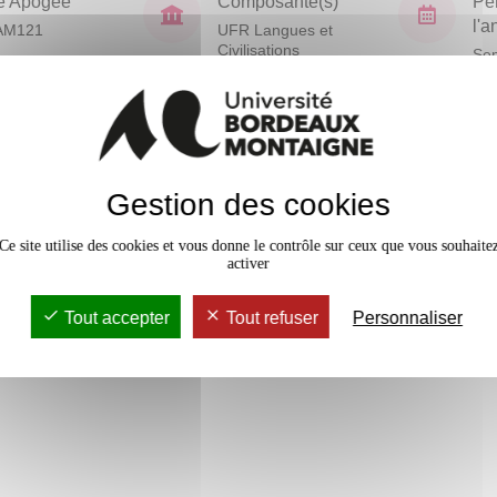
e Apogée
Composante(s)
Pé
l'
AM121
UFR Langues et
Civilisations
Sem
En bref
Gestion des cookies
Mobilité
sans remédiation mais avec un
Accessib
Ce site utilise des cookies et vous donne le contrôle sur ceux que vous souhaite
activer
Tout accepter
Tout refuser
Personnaliser