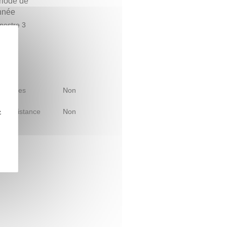
riode de
année
estre 3
 d'études
Non
le à distance
Non
z