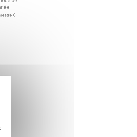
riode de
année
estre 6
z