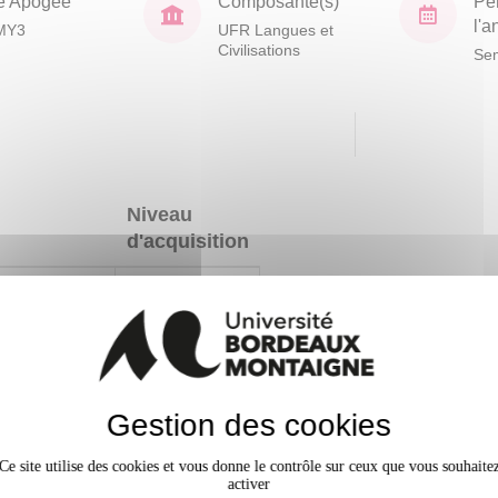
e Apogée
Composante(s)
Pé
l'
MY3
UFR Langues et
Civilisations
Sem
Niveau
d'acquisition
iverses
x
 documenter un
ion au sein
x
ter et prendre
Gestion des cookies
ps
x
Ce site utilise des cookies et vous donne le contrôle sur ceux que vous souhaite
en relation avec
activer
 que les