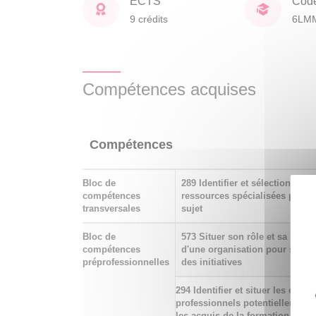
ECTS
Cod
9 crédits
6LM
Compétences acquises
Compétences
Bloc de
289 Identifier et sélectionner d
compétences
ressources spécialisées pour
transversales
sujet
Bloc de
573 Situer son rôle et sa miss
compétences
d'une organisation pour s’adap
préprofessionnelles
des initiatives
294 Identifier et situer les cham
professionnels potentiellement 
les acquis de la formation ainsi