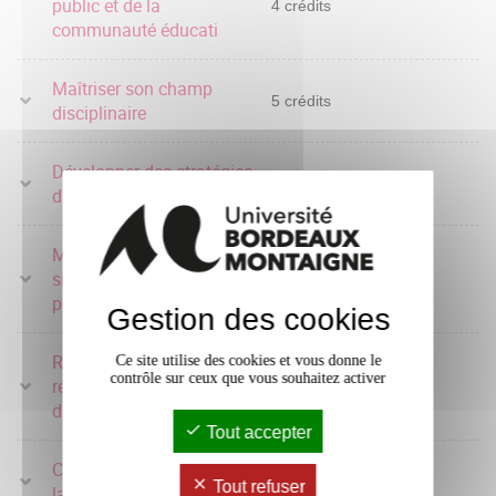
public et de la
4 crédits
communauté éducati
Maîtriser son champ
5 crédits
disciplinaire
Développer des stratégies
5 crédits
d'enseignement
Mettre en oeuvre des
situations
4 crédits
professionnelles
Gestion des cookies
Renforcer la pratique
Ce site utilise des cookies et vous donne le
contrôle sur ceux que vous souhaitez activer
réflexive et initier le
10 crédits
développement
Tout accepter
Communiquer dans une
2 crédits
Tout refuser
langue étrangère