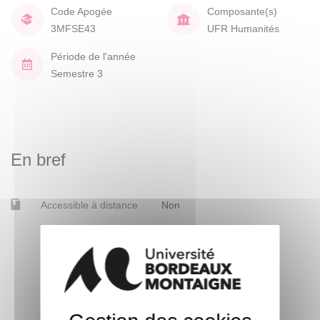
Code Apogée
Composante(s)
3MFSE43
UFR Humanités
Période de l'année
Semestre 3
En bref
Accessible à distance
Non