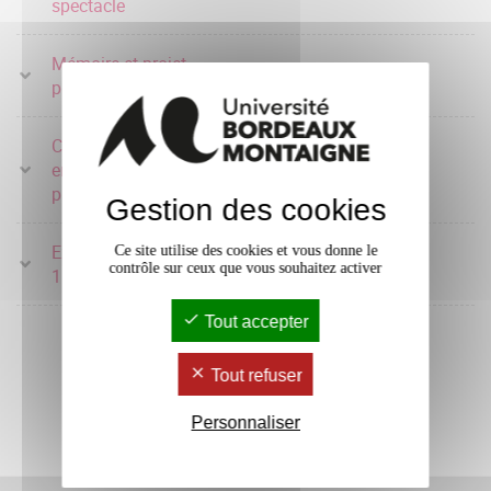
spectacle
Mémoire et projet
4 crédits
pratique 1
Compétences et
environnement
4 crédits
professionnel 1
Gestion des cookies
Expérimentation pratique
Ce site utilise des cookies et vous donne le
10 crédits
contrôle sur ceux que vous souhaitez activer
1
Tout accepter
Tout refuser
Personnaliser