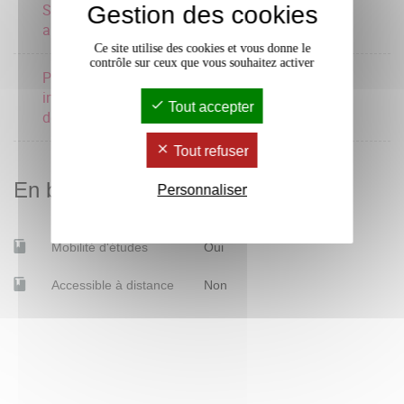
Séminaire de recherche
Gestion des cookies
approfondis
Ce site utilise des cookies et vous donne le
contrôle sur ceux que vous souhaitez activer
Perspectives des genres
intersectionnelles et
Tout accepter
décoloniales
Tout refuser
En bref
Personnaliser
Mobilité d'études
Oui
Accessible à distance
Non