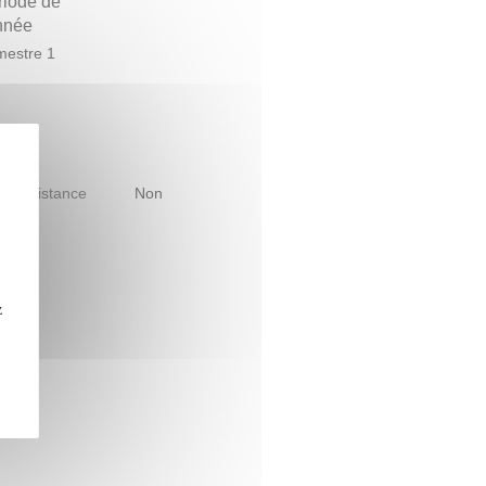
riode de
année
estre 1
le à distance
Non
z