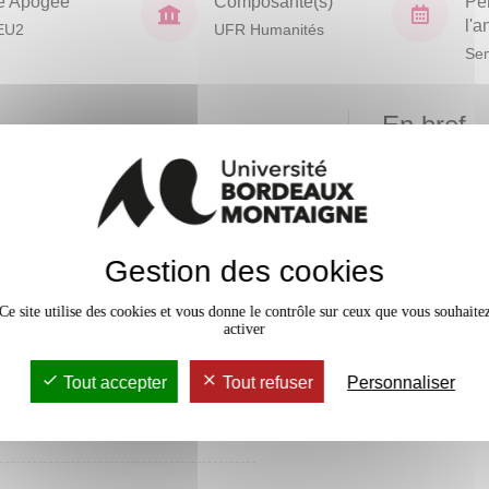
e Apogée
Composante(s)
Pé
l'
EU2
UFR Humanités
Sem
En bref
Accessib
4 crédits
3 crédits
Gestion des cookies
Ce site utilise des cookies et vous donne le contrôle sur ceux que vous souhaite
activer
Tout accepter
Tout refuser
Personnaliser