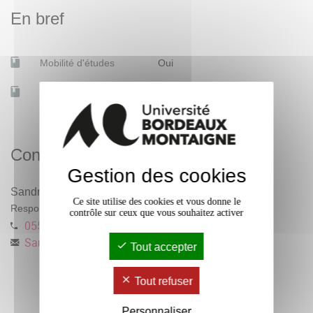
En bref
Mobilité d'études
Oui
Accessible à distance
Non
Contacts
Gestion des cookies
Sandrine Lavaud
Ce site utilise des cookies et vous donne le
Responsable pédagogique
contrôle sur ceux que vous souhaitez activer
0557121570
Sandrine.Lavaud
@
u-bordeaux-montaigne.fr
Tout accepter
Tout refuser
Personnaliser