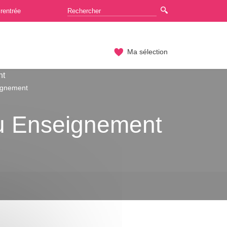
rentrée
Ma sélection
nt
eignement
 ou Enseignement