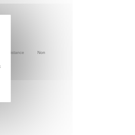
le à distance
Non
z