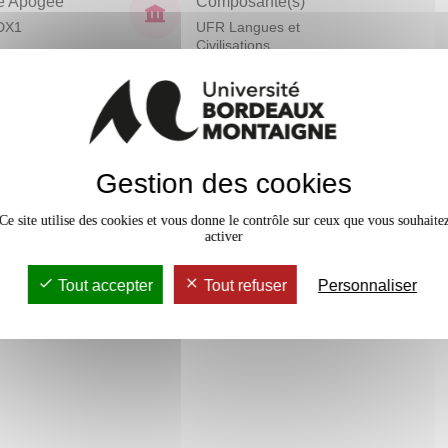
e Apogée
Composante(s)
DX1
UFR Langues et
Civilisations
En bref
Accessib
Gestion des cookies
22 crédits
Ce site utilise des cookies et vous donne le contrôle sur ceux que vous souhaite
activer
8 crédits
Tout accepter
Tout refuser
Personnaliser