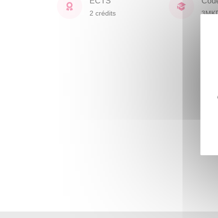
ECTS
Cod
2 crédits
3MK