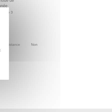
riode de
année
estre 3
le à distance
Non
z