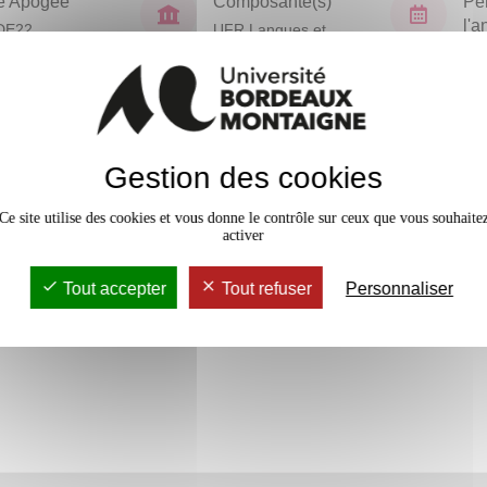
e Apogée
Composante(s)
Pé
l'
DE22
UFR Langues et
Civilisations
Sem
En bref
Gestion des cookies
Accessib
Ce site utilise des cookies et vous donne le contrôle sur ceux que vous souhaite
activer
Tout accepter
Tout refuser
Personnaliser