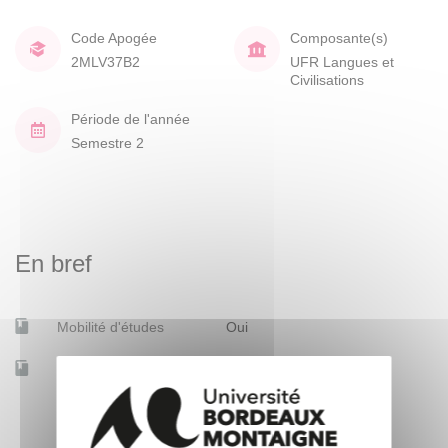
Code Apogée
Composante(s)
2MLV37B2
UFR Langues et
Civilisations
Période de l'année
Semestre 2
En bref
Mobilité d'études
Oui
Accessible à distance
Non