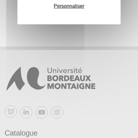
J. v. Uexküll, K. Basso ou E. Khon. Ce séminaire s’emploie
Personnaliser
à exploiter des travaux en cours et notamment à partir de
certaines expériences conduites dans le cadre du projet
Moby-Dick. Le séminaire est, comme en master 1, évalué
à partir d’une présentation d’une table de recherche
élaborée par l’étudiant.e à partir d’un des axes proposés
pendant le semestre. Ce séminaire implique une fois de
plus les étudiant.e.s dans des protocoles de recherche
spécifiques en cours (workshop, phases de terrain,
publication, etc.).
Bluesky
Catalogue