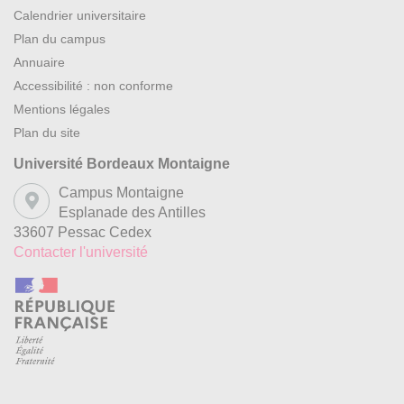
Calendrier universitaire
siècle : Kandinsky/Schönberg, Pollock/Coleman,
Plan du campus
Morellet/Reich…), les relations internes enfin (avec le cas
Annuaire
particulier de certains « polyartistes », tels Klee, Michaux,
Accessibilité : non conforme
Cage…).
Mentions légales
Plan du site
Université Bordeaux Montaigne
Campus Montaigne
Esplanade des Antilles
33607 Pessac Cedex
Contacter l'université