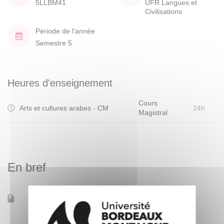
5LLBM41
UFR Langues et
Civilisations
Période de l'année
Semestre 5
Heures d'enseignement
Cours
Arts et cultures arabes - CM
24h
Magistral
En bref
Accessible à distance
Non