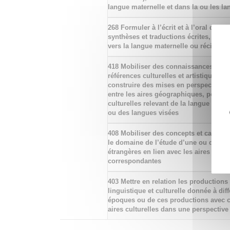
langue maternelle et dans la ou les la
268 Formuler à l’écrit et à l’oral des a
synthèses et traductions écrites, de la
vers la langue maternelle ou récipro
418 Mobiliser des connaissances hist
références culturelles et artistiques p
construire des mises en perspective et
entre les aires géographiques, politiq
culturelles relevant de la langue mater
ou des langues visées
408 Mobiliser des concepts et cadres 
le domaine de l’étude d’une ou de plu
étrangères en lien avec les aires socio
correspondantes
403 Mettre en relation les productions
linguistique et culturelle donnée à dif
époques ou de ces productions avec c
aires culturelles dans une perspective