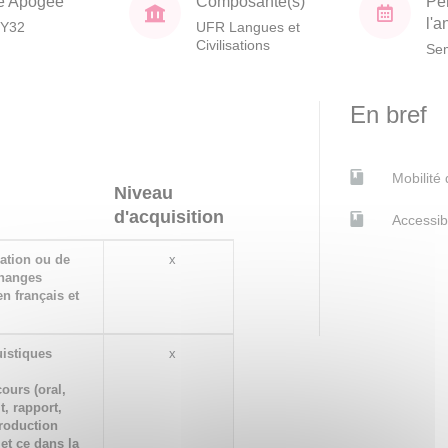
e Apogée
Composante(s)
Pé
l'
Y32
UFR Langues et
Civilisations
Sem
En bref
Mobilité
Niveau
d'acquisition
Accessib
ation ou de
x
changes
en français et
uistiques
x
ours (oral,
t, rapport,
production
 et ce dans la