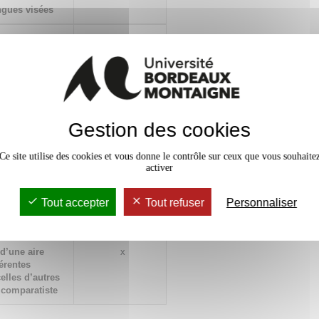
ngues visées
nalyses,
x
 langue étudiée
quement
oriques, des
x
ermettant de
 des transferts
Gestion des cookies
ues et
nelle et de la
Ce site utilise des cookies et vous donne le contrôle sur ceux que vous souhaite
activer
théoriques dans
x
sieurs langues
Tout accepter
Tout refuser
Personnaliser
-culturelles
 d’une aire
x
férentes
elles d’autres
 comparatiste