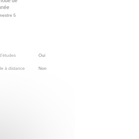
riode de
année
estre 5
 d'études
Oui
le à distance
Non