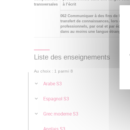
transversales
à l’écrit
062 Communiquer à des fins de format
transfert de connaissances, lors d'éc
professionnels, par oral et par écrit, en
dans au moins une langue étrangère
Liste des enseignements
Au choix : 1 parmi 8
Arabe S3
Espagnol S3
Grec moderne S3
Anglais S3