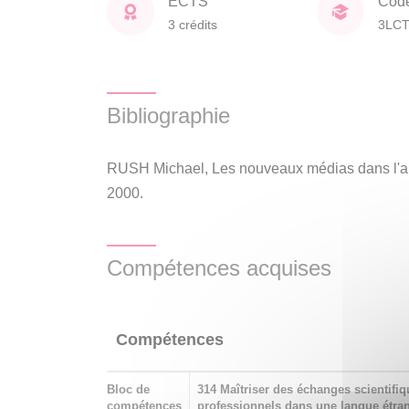
ECTS
Cod
3 crédits
3LC
Bibliographie
RUSH Michael, Les nouveaux médias dans l'ar
2000.
Compétences acquises
Compétences
Bloc de
314 Maîtriser des échanges scientifiq
compétences
professionnels dans une langue étrang