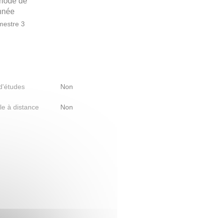
riode de
année
estre 3
 d'études
Non
le à distance
Non