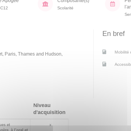
e Apogée
Composante(s)
Pé
l'
TC12
Scolarité
Sem
En bref
Mobilité
t, Paris, Thames and Hudson,
Accessib
Niveau
d'acquisition
ues et
x
ère, à l’oral et