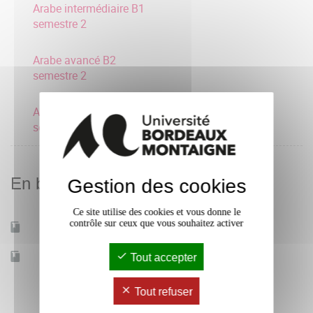
Arabe intermédiaire B1
semestre 2
Arabe avancé B2
semestre 2
Arabe consolidation A2
semestre 2
En bref
Gestion des cookies
Ce site utilise des cookies et vous donne le
contrôle sur ceux que vous souhaitez activer
Mobilité d'études
Oui
Accessible à distance
Tout accepter
Non
Tout refuser