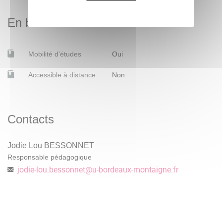
En bref
Mobilité d'études
Oui
Accessible à distance
Non
Contacts
Jodie Lou BESSONNET
Responsable pédagogique
jodie-lou.bessonnet
@
u-bordeaux-montaigne.fr