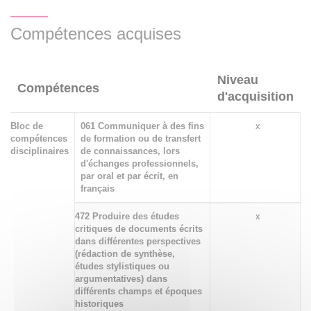
3LDLM22 : Littérature comparée Programme 2. Littérature
et éthologie
Compétences acquises
3LDLM23 : Littérature comparée programme 3. Le
Fantôme du texte à l’écran
Niveau
Compétences
d'acquisition
3LDLM24 : Littérature comparée programme 4. Littérature
Bloc de
061 Communiquer à des fins
x
et sociologie A DESTINATION DES ÉTUDIANTS DE
compétences
de formation ou de transfert
BABEL LETTRES
disciplinaires
de connaissances, lors
d'échanges professionnels,
par oral et par écrit, en
3LDLU2F : Littérature comparée programme 5 FAD : La
français
fantaisie à la croisée des arts
472 Produire des études
x
critiques de documents écrits
dans différentes perspectives
(rédaction de synthèse,
études stylistiques ou
argumentatives) dans
différents champs et époques
historiques