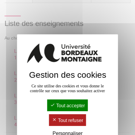
Liste des enseignements
Au choix : 1 parmi 4
Littérature comparée prog
3 crédits
1
Littérature comparée prog
Gestion des cookies
3 crédits
2
Ce site utilise des cookies et vous donne le
contrôle sur ceux que vous souhaitez activer
Littérature comparée prog
3 crédits
3
Tout accepter
Littérature comparée prog
Tout refuser
3 crédits
4 (BABEL)
Personnaliser