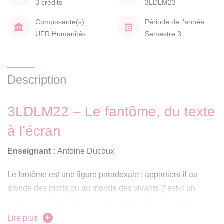
3 crédits
3LDLM23
Composante(s)
Période de l'année
UFR Humanités
Semestre 3
Description
3LDLM22 – Le fantôme, du texte
à l’écran
Enseignant :
Antoine Ducoux
Le fantôme est une figure paradoxale : appartient-il au
monde des morts ou au monde des vivants ? est-il un
revenant de l’au-delà ou la projection des « fantasmes » –
les mots partagent la même étymologie – de celui qui le
Lire plus