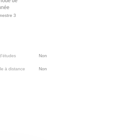
riode de
année
estre 3
 d'études
Non
le à distance
Non