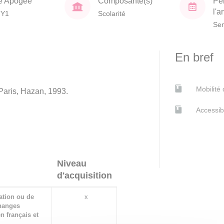
e Apogée
Composante(s)
Pé
l'
TY1
Scolarité
Sem
En bref
Mobilité
Paris, Hazan, 1993.
Accessib
Niveau
d'acquisition
ation ou de
x
changes
en français et