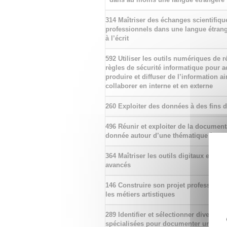
314 Maîtriser des échanges scientifiqu
professionnels dans une langue étrangè
à l’écrit
592 Utiliser les outils numériques de r
règles de sécurité informatique pour acq
produire et diffuser de l’information a
collaborer en interne et en externe
260 Exploiter des données à des fins 
496 Réunir et exploiter de la document
donnée autour d’une thématique à des 
364 Maîtriser les outils digitaux et nu
avancés
146 Construire son projet professionne
les métiers artistiques
289 Identifier et sélectionner diverses
spécialisées pour documenter un suje