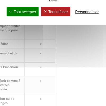
activer
es en vue de
x
Tout accepter
Tout refuser
Personnaliser
éférence et les
x
uérir, traiter,
insi que pour
médias
x
tement et de
x
s l’insertion
x
'écrit comme à
x
iverses
alité
ion ou de
x
hanges