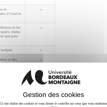
es et
x
re, à l’oral et
éférence et les
x
uérir, traiter,
insi que pour
d’analyse
x
ation et des
x
fins d'analyse
mériques
x
l en lien avec
x
Gestion des cookies
 ressources
x
Ce site utilise des cookies et vous donne le contrôle sur ceux que vous souhaite
t