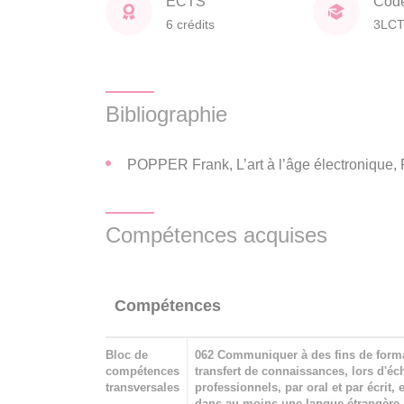
ECTS
Cod
6 crédits
3LC
Bibliographie
POPPER Frank, L’art à l’âge électronique, 
Compétences acquises
Compétences
Bloc de
062 Communiquer à des fins de form
compétences
transfert de connaissances, lors d'é
transversales
professionnels, par oral et par écrit, 
dans au moins une langue étrangère