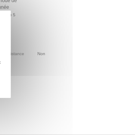
riode de
année
estre 5
le à distance
Non
z