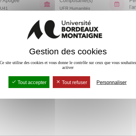
e Apogée
Composante(s)
Pé
l'
EU41
UFR Humanités
Sem
En bref
Gestion des cookies
Accessib
Ce site utilise des cookies et vous donne le contrôle sur ceux que vous souhaite
activer
Tout accepter
Tout refuser
Personnaliser