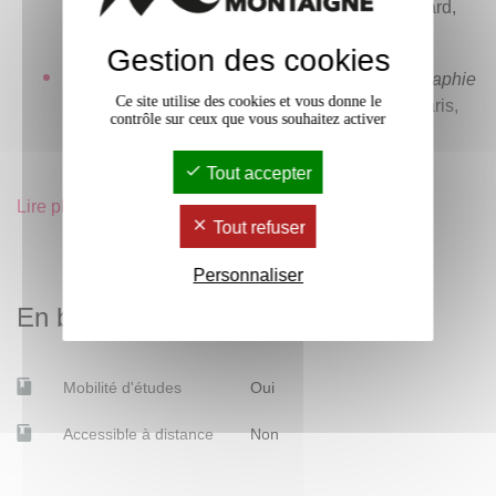
l’argentique à la révolution numérique
, Gallimard,
Paris, 2010.
Gestion des cookies
Thierry GERVAIS, Gaëlle MOREL,
La Photographie
Ce site utilise des cookies et vous donne le
: histoire, techniques, art, presse
, Larousse, Paris,
contrôle sur ceux que vous souhaitez activer
2011.
Tout accepter
André GUNTHERT, Michel POIVERT (dir.),
L’Art de
la photographie
, Citadelles et Mazenod, Paris,
Lire plus
Tout refuser
2007.
Personnaliser
Michel POIVERT,
La photographie contemporaine
,
Flammarion, Paris, 2010.
En bref
André ROUILLÉ,
La photographie : entre document
et art contemporain
, Gallimard, Paris, 2005.
Mobilité d'études
Oui
Accessible à distance
Non