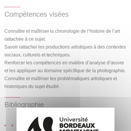
légitimation ? Quels facteurs ont permis à la photographie
Compétences visées
d’être enfin considérée comme un art à part entière ? Les
premières séances analysent les étapes déterminantes de
cette institutionnalisation de la photographie en tant qu’art,
Connaître et maîtriser la chronologie de l’histoire de l’art
en tentant à chaque fois de comprendre ce qui a freiné ou
rattachée à ce sujet.
contrarié ce processus. Plusieurs hypothèses sont
Savoir rattacher les productions artistiques à des contextes
envisagées. La suite des séances est consacrée à
sociaux, culturels et techniques.
l’analyse de ce processus de légitimation. Les dernières
Renforcer les compétences en matière d’analyse d’œuvre
séances sont consacrées à la découverte de quelques
et les appliquer au domaine spécifique de la photographie.
facettes de la photographie contemporaine.
Connaître et maîtriser les problématiques artistiques et
historiques du sujet étudié.
Bibliographie
Quentin BAJAC,
Après la photographie ? De