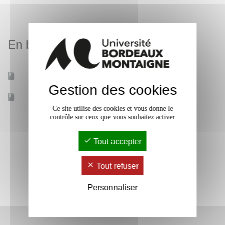
voies de communication, la ville et ses composantes, les
formes de l’habitat rural, les productions et échanges. Les
TD permettront d’approfondir certains aspects traités dans
En bref
le cours magistral à partir d’exemples emblématiques
choisis dans l’Empire romain.
Mobilité d'études
Oui
Gestion des cookies
Accessible à distance
Non
Ce site utilise des cookies et vous donne le
contrôle sur ceux que vous souhaitez activer
Tout accepter
Tout refuser
Personnaliser