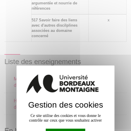
argumentée et nourrie de
références
517 Savoir faire des liens
x
avec d'autres discilplines
associées au domaine
concerné
Liste des enseignements
Méthodologie de l'analyse
2 crédits
d'image
Histoire et théorie du
Gestion des cookies
3 crédits
design 2
Ce site utilise des cookies et vous donne le
contrôle sur ceux que vous souhaitez activer
En bref