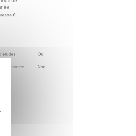
riode de
année
estre 6
 d'études
Oui
le à distance
Non
z