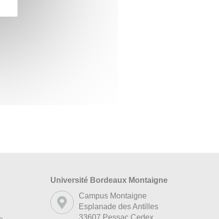
Université Bordeaux Montaigne
s
Campus Montaigne
Esplanade des Antilles
33607 Pessac Cedex
re