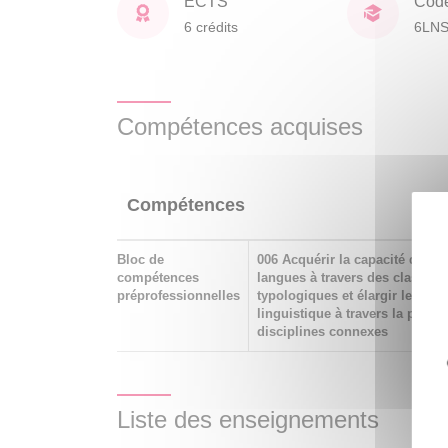
ECTS
Cod
6 crédits
6LN
Compétences acquises
Compétences
Bloc de
006 Acquérir la capacité de c
compétences
langues à travers des classem
préprofessionnelles
typologiques et élargir le regar
linguistique à travers la prise
disciplines connexes
Liste des enseignements