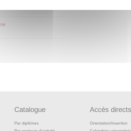
ine
Catalogue
Accès direct
Par diplômes
Orientation/Insertion
Par secteurs d’activité
Calendrier universitai