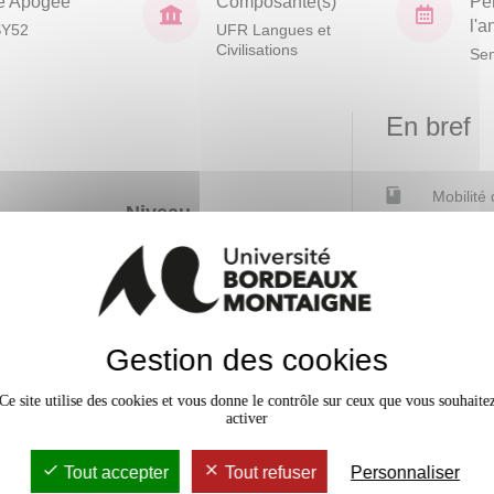
e Apogée
Composante(s)
Pé
l'
SY52
UFR Langues et
Civilisations
Sem
En bref
Mobilité
Niveau
d'acquisition
Accessib
omparer des
x
ents
d sur la
 en compte de
Gestion des cookies
Ce site utilise des cookies et vous donne le contrôle sur ceux que vous souhaite
activer
Tout accepter
Tout refuser
Personnaliser