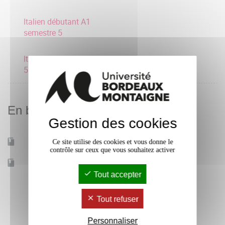
Italien débutant A1
semestre 5
Italien expert C1 semestre
5
En bref
Gestion des cookies
Ce site utilise des cookies et vous donne le
Mobilité d'études
Oui
contrôle sur ceux que vous souhaitez activer
Accessible à distance
Non
Tout accepter
Tout refuser
Personnaliser