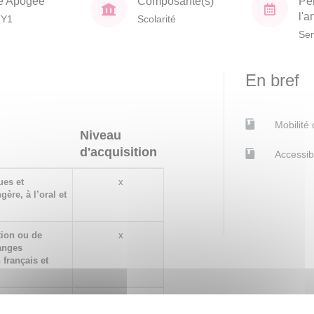
e Apogée
Composante(s)
Pé
l'
TY1
Scolarité
Sem
En bref
Mobilité
Niveau
d'acquisition
Accessib
ues et
x
ère, à l’oral et
ion ou de
x
hanges
 français et
'écrit comme à
x
iverses