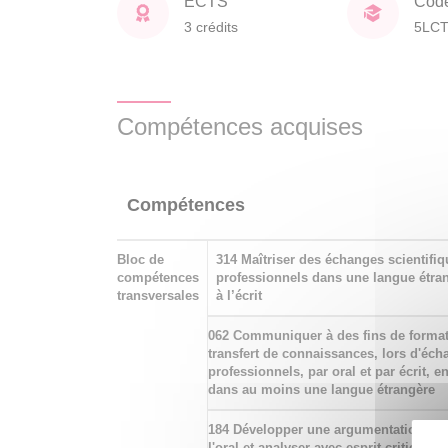
ECTS
Cod
3 crédits
5LC
Compétences acquises
Compétences
Bloc de
314 Maîtriser des échanges scientifiq
compétences
professionnels dans une langue étrang
transversales
à l’écrit
062 Communiquer à des fins de format
transfert de connaissances, lors d'éc
professionnels, par oral et par écrit, en
dans au moins une langue étrangère
184 Développer une argumentation à l
l'oral et analyser avec esprit critique d