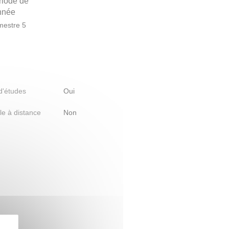
riode de
année
estre 5
 d'études
Oui
le à distance
Non