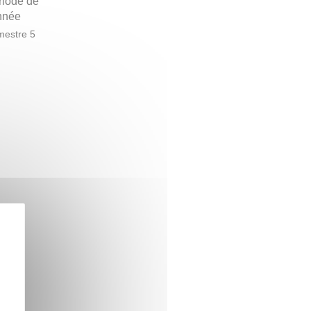
riode de
année
estre 5