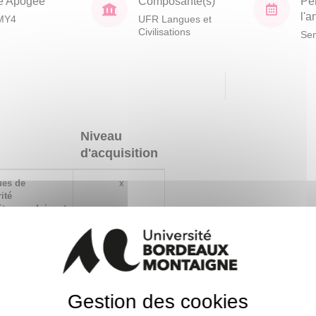
e Apogée
Composante(s)
Pé
l'
MY4
UFR Langues et
Civilisations
Sem
Niveau
d'acquisition
ues de
x
ité
ter, produire et
 que pour
erne
éthique, de
x
té
Gestion des cookies
ps
x