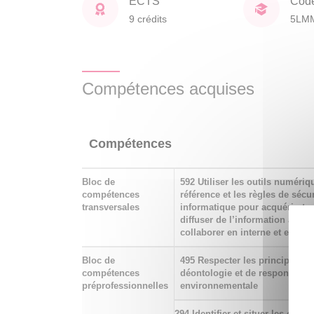
ECTS
Cod
9 crédits
5LM
Compétences acquises
Compétences
Bloc de
592 Utiliser les outils numériq
compétences
référence et les règles de sécur
transversales
informatique pour acquérir, trai
diffuser de l’information ainsi
collaborer en interne et en ext
Bloc de
495 Respecter les principes d’
compétences
déontologie et de responsabili
préprofessionnelles
environnementale
294 Identifier et situer les cham