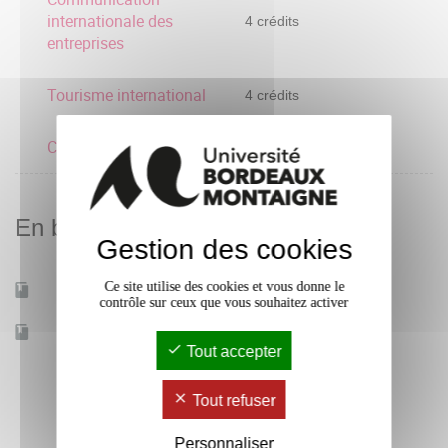
internationale des
4 crédits
entreprises
Tourisme international
4 crédits
Commerce international
4 crédits
En bref
Gestion des cookies
Ce site utilise des cookies et vous donne le
Mobilité d'études
Oui
contrôle sur ceux que vous souhaitez activer
Accessible à distance
Non
Tout accepter
Tout refuser
Personnaliser