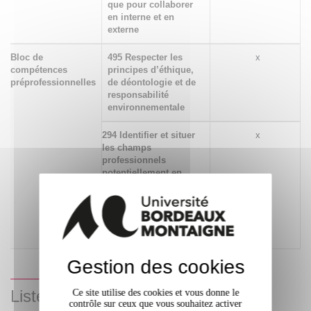
que pour collaborer
en interne et en
externe
Bloc de
495 Respecter les
x
compétences
principes d’éthique,
préprofessionnelles
de déontologie et de
responsabilité
environnementale
294 Identifier et situer
x
les champs
professionnels
potentiellement en
relation avec les acquis
de la formation ainsi
que les parcours
possibles pour y
accéder
Gestion des cookies
Liste des enseignements
Ce site utilise des cookies et vous donne le
contrôle sur ceux que vous souhaitez activer