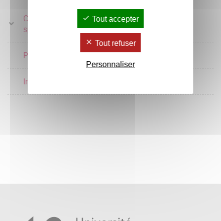
Choix parcours
Tout accepter
4 crédits
spécialisés
Tout refuser
Préparation au stage
2 crédits
Personnaliser
Informatique dédiée
3 crédits