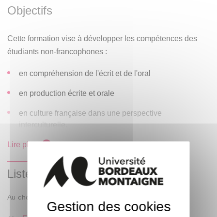
Objectifs
Apprentissage linguistique en langue et culture françaises.
Ce diplôme est un diplôme d'université (DU).
Cette formation vise à développer les compétences des
étudiants non-francophones :
Ce diplôme s'appuie sur le Cadre Européen Commun de
Référence pour les Langues (CECRL) .
en compréhension de l'écrit et de l'oral
DUEF2 niveau1
en production écrite et orale
en culture française dans une perspective
Niveau d'entrée : A1+ +
interculturelle.
Niveau visé : A2
Lire plus
DUEF2 niveau 2
Liste des enseignements
Niveau d'entrée : A2
Au choix : 1 parmi 2
Gestion des cookies
Niveau visé : A2++