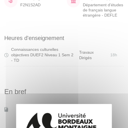
F2N1S2AD
Département d'études
de français langue
étrangère - DEFLE
Heures d'enseignement
Connaissances culturelles
Travaux
objectives DUEF2 Niveau 1 Sem 2
18h
Dirigés
- TD
En bref
Accessible à distance
Non