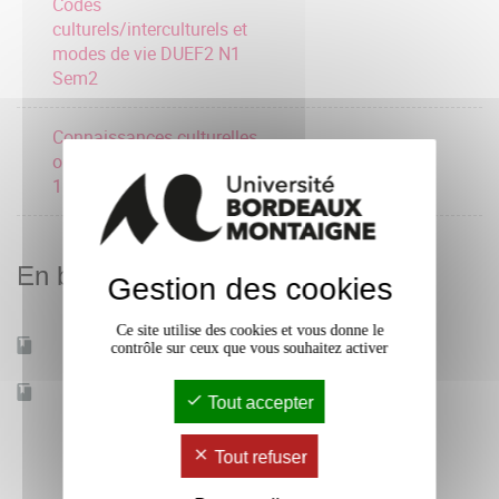
Codes
culturels/interculturels et
modes de vie DUEF2 N1
Sem2
Connaissances culturelles
objectives DUEF2 Niveau
1 Sem 2
En bref
Gestion des cookies
Ce site utilise des cookies et vous donne le
Mobilité d'études
Oui
contrôle sur ceux que vous souhaitez activer
Accessible à distance
Non
Tout accepter
Tout refuser