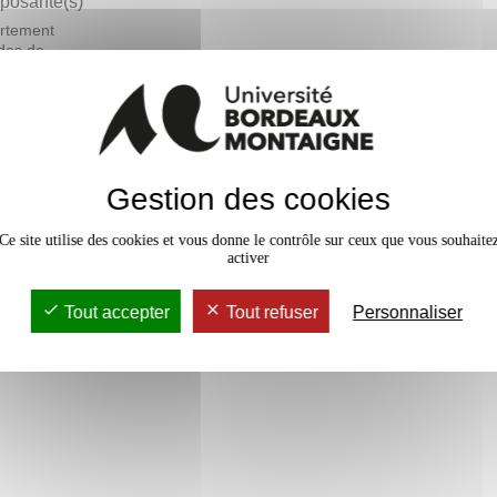
osante(s)
rtement
des de
ais langue
ngère - DEFLE
En bref
Gestion des cookies
vaux Dirigés
36h
Accessib
Ce site utilise des cookies et vous donne le contrôle sur ceux que vous souhaite
activer
Tout accepter
Tout refuser
Personnaliser