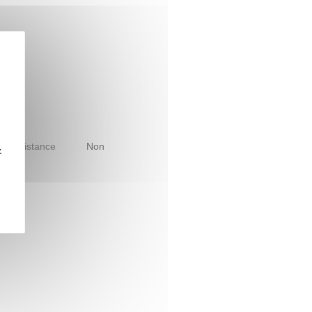
le à distance
Non
z