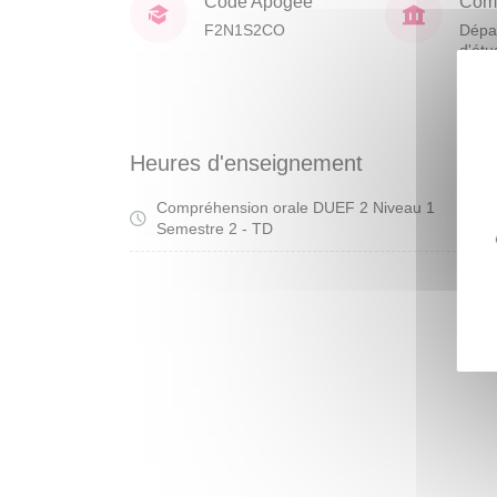
Code Apogée
Comp
F2N1S2CO
Dépa
d'étu
franç
étra
Heures d'enseignement
Compréhension orale DUEF 2 Niveau 1
Tra
Semestre 2 - TD