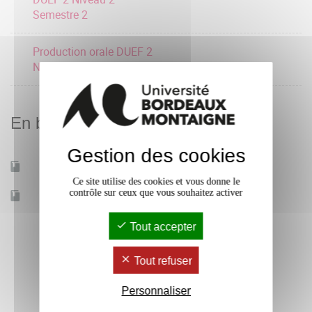
Semestre 2
Production orale DUEF 2
Niveau 2 Semestre 2
En bref
Gestion des cookies
Mobilité d'études
Oui
Ce site utilise des cookies et vous donne le
contrôle sur ceux que vous souhaitez activer
Accessible à distance
Non
Tout accepter
Tout refuser
Personnaliser