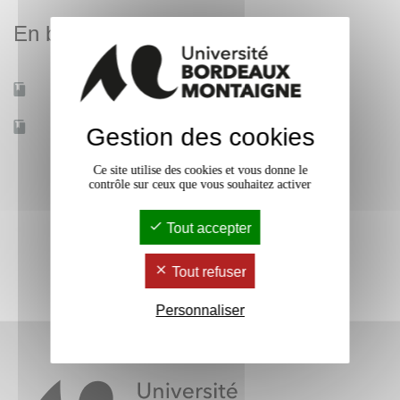
En bref
Mobilité d'études
Non
Accessible à distance
Non
Gestion des cookies
Ce site utilise des cookies et vous donne le
contrôle sur ceux que vous souhaitez activer
Tout accepter
Tout refuser
Personnaliser