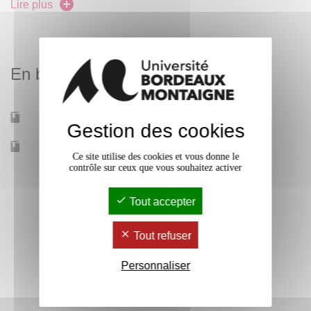
Lire plus
de l’équipe pédagogique (voir récapitulatif au début du
guide, p. 4).
Les mini-mémoires ont pour objectif de préparer les
En bref
étudiant·e·s à la rédaction du mémoire de M2. Plus courts,
ils répondent néanmoins aux mêmes critères d’exigence.
Mobilité d'études
Non
(voir plus loin le descriptif des exigences du mémoire au
Gestion des cookies
S4).
Accessible à distance
Non
Ce site utilise des cookies et vous donne le
contrôle sur ceux que vous souhaitez activer
Ils représentent environ 15 pages rédigées (hors annexes).
Tout accepter
Spécificités des mini-mémoires de traduction :
Tout refuser
Le mini-mémoire comporte une introduction, une traduction
d’une dizaine de feuillets*, suivie d’une
réflexion sur les
Personnaliser
difficultés rencontrées
au cours de l’exercice. Il se termine
par une conclusion et une bibliographie.