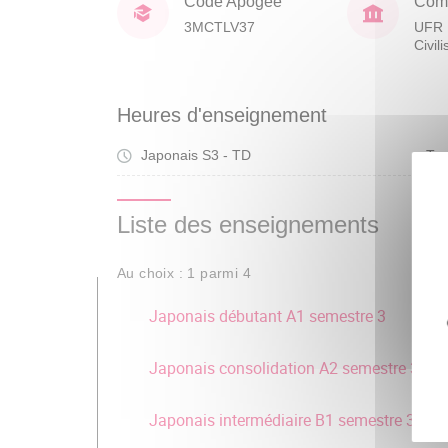
Code Apogée
Comp
3MCTLV37
UFR 
Civil
Heures d'enseignement
Japonais S3 - TD
Tra
Liste des enseignements
Au choix : 1 parmi 4
Japonais débutant A1 semestre 3
Japonais consolidation A2 semestre 3
Japonais intermédiaire B1 semestre 3