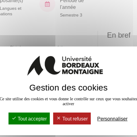
osante(s)
Période de
l'année
Langues et
isations
Semestre 3
En bref
vaux Dirigés
24h
Mobilité
Accessib
Gestion des cookies
Ce site utilise des cookies et vous donne le contrôle sur ceux que vous souhaite
activer
Tout accepter
Tout refuser
Personnaliser