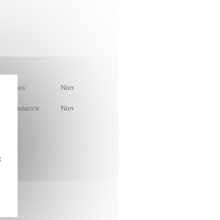
 d'études
Non
le à distance
Non
z