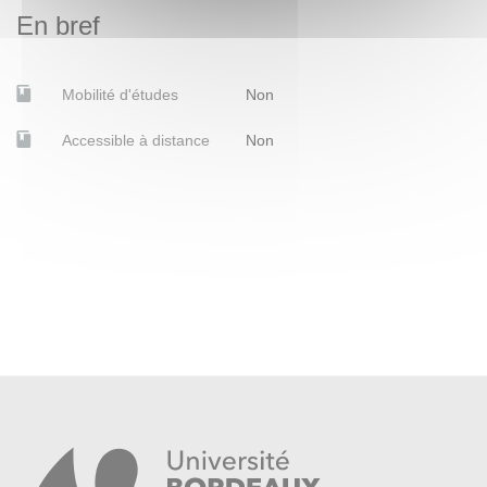
(1927): a Choreographic Re-elaboration.’ Miranda, vol. 15,
En bref
2017. https://doi.org/10.4000/miranda.10898 (Accessed
November 2020).
Mobilité d'études
Non
Lecoq, Jacques. The Moving Body. Teaching Creative
Accessible à distance
Non
Theatre. Translated from Le Corps Poétique (1997) by
David Bradby. 2002. Methuen Drama, 2019.
Piazzoli, E.
Embodying Language in Action. The Artistry of
Process Drama in Second Language Acquisition.
Cham:
Palgrave Macmillan, 2018.