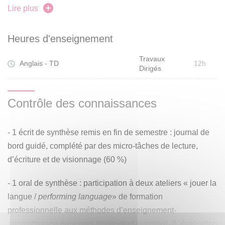
objective is to experiment activities (in English) that you
Lire plus
might want to adapt later to you own teaching practice (in
French as a foreign or second language): slam poetry
Heures d'enseignement
writing and reading; stage adaptations of literary works
Travaux
using simple “tableau vivant” techniques, and much more.
Anglais - TD
12h
Dirigés
Contrôle des connaissances
- 1 écrit de synthèse remis en fin de semestre : journal de
bord guidé, complété par des micro-tâches de lecture,
d’écriture et de visionnage (60 %)
- 1 oral de synthèse : participation à deux ateliers « jouer la
langue /
performing language
» de formation
professionnelle aux méthodes d’enseignement-
apprentissage par-corps (
embodied learning
). (L’évaluation