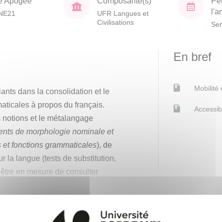
e Apogée
Composante(s)
Pé
l'
NE21
UFR Langues et
Civilisations
Sem
En bref
Mobilité
ants dans la consolidation et le
ticales à propos du français.
Accessib
s notions et le métalangage
nts de morphologie nominale et
 et fonctions grammaticales
), de
r la langue (tests de substitution,
être en mesure de consulter
français (notamment les
agnostique sur les