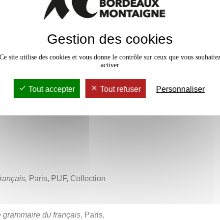
ais et nécessitera un travail
ltats à ce test et de l’état de
vaux Dirigés
12h
Gestion des cookies
rs Magistral
6h
Ce site utilise des cookies et vous donne le contrôle sur ceux que vous souhaite
activer
Tout accepter
Tout refuser
Personnaliser
rançais,
Paris, PUF, Collection
 grammaire du français
, Paris,