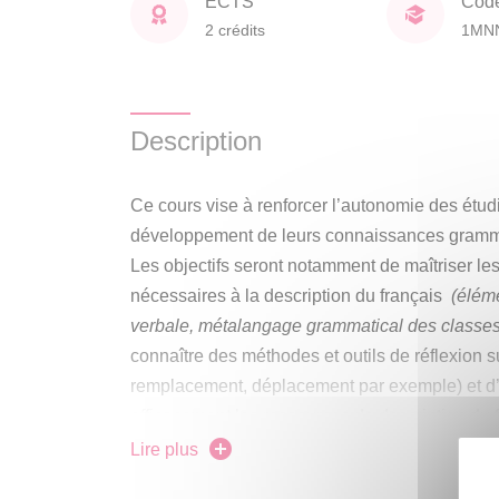
ECTS
Cod
2 crédits
1MN
Description
Ce cours vise à renforcer l’autonomie des étudi
développement de leurs connaissances gramma
Les objectifs seront notamment de maîtriser le
nécessaires à la description du français
(éléme
verbale, métalangage grammatical des classes
connaître des méthodes et outils de réflexion su
remplacement, déplacement par exemple) et d’
efficacement les ressources de description du 
grammaires).
Lire plus
Le semestre commencera par une évaluation di