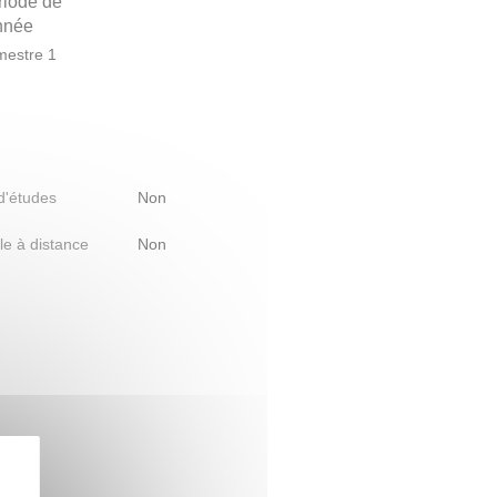
riode de
année
estre 1
 d'études
Non
le à distance
Non