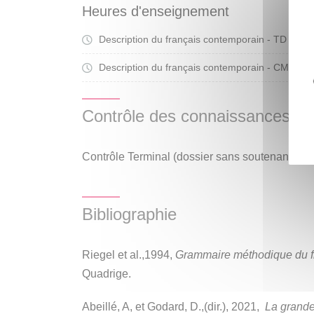
Heures d'enseignement
connaissances existantes en grammaire du franç
personnel des étudiants en fonction de leurs résu
Description du français contemporain - TD
Tra
leurs connaissances et de leurs compétences.
Description du français contemporain - CM
Cou
Contrôle des connaissances
Contrôle Terminal (dossier sans soutenance)
Bibliographie
Riegel et al.,1994,
Grammaire méthodique du f
Quadrige.
Abeillé, A, et Godard, D.,(dir.), 2021,
La grande