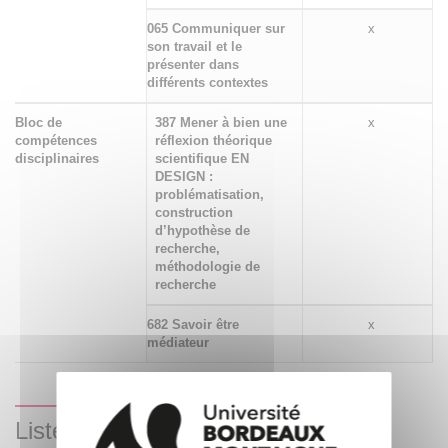
065 Communiquer sur
x
son travail et le
présenter dans
différents contextes
Bloc de
387 Mener à bien une
x
compétences
réflexion théorique
disciplinaires
scientifique EN
DESIGN :
problématisation,
construction
d’hypothèse de
recherche,
méthodologie de
recherche
682 Savoir être
x
médiateur
Liste des enseignements