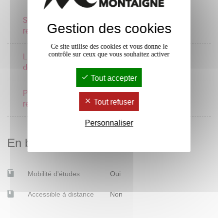
Séminaire d'ouverture à la
Gestion des cookies
1 crédits
recherche
Ce site utilise des cookies et vous donne le
contrôle sur ceux que vous souhaitez activer
La recherche projet en
design
Tout accepter
Problématisation et
3 crédits
Tout refuser
recherche scientifique
Personnaliser
En bref
Mobilité d'études
Oui
Accessible à distance
Non