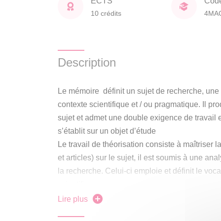
ECTS
Cod
10 crédits
4MA
Description
Le mémoire définit un sujet de recherche, un
contexte scientifique et / ou pragmatique. Il p
sujet et admet une double exigence de travail e
s’établit sur un objet d’étude
Le travail de théorisation consiste à maîtriser la
et articles) sur le sujet, il est soumis à une a
la recherche. Celui-ci emploie et définit le voc
scientifiques.
Le travail empirique peut s’appuyer sur la rec
Lire plus
projet en design. Il intègre les outils et métho