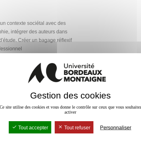
éorie. Le travail empirique peut
découpée en analyse de données :
nts, interviews d’usagers, de
 un contexte sociétal avec des
iduellement par un enseignant
aphie, intégrer des auteurs dans
'étude. Créer un bagage réflexif
fessionnel
t bibliographiques. Capacité de
Gestion des cookies
Capacité d'analyse. Construction
Ce site utilise des cookies et vous donne le contrôle sur ceux que vous souhaite
activer
Tout accepter
Tout refuser
Personnaliser