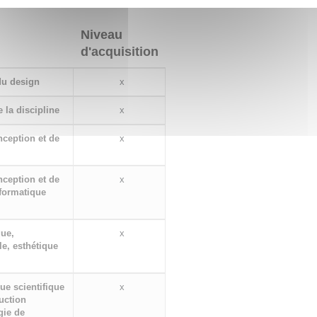
Niveau
d'acquisition
 du design
x
 la discipline
x
nception et de
x
nception et de
x
nformatique
que,
x
e, esthétique
ue scientifique
x
uction
gie de