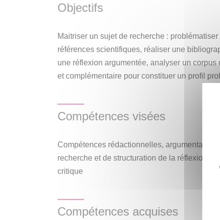
designer. Il nourrit la réflexion et soutient la th
Objectifs
également intégrer une recherche de terrain 
enquête de terrain, observation de comporteme
Maitriser un sujet de recherche : problématiser
professionnels… Le mémoire est encadré indiv
références scientifiques, réaliser une bibliogr
chercheur du laboratoire MICA
une réflexion argumentée, analyser un corpus d
et complémentaire pour constituer un profil pro
Compétences visées
Compétences rédactionnelles, argumentaires e
recherche et de structuration de la réflexion. 
critique
Compétences acquises