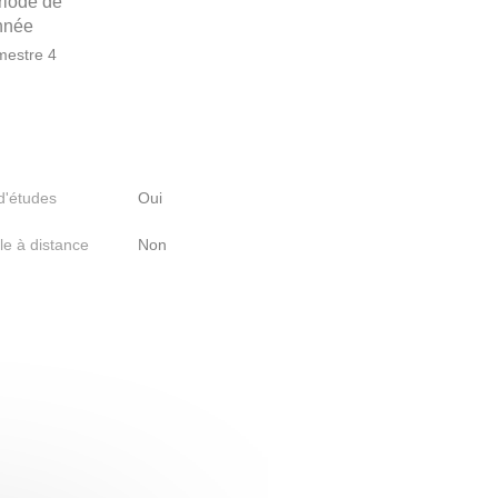
riode de
année
estre 4
 d'études
Oui
le à distance
Non