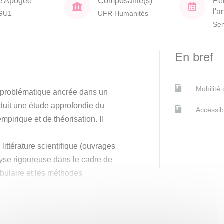
e Apogée
Composante(s)
Pé
l'
GU1
UFR Humanités
Sem
En bref
Mobilité
e problématique ancrée dans un
roduit une étude approfondie du
Accessib
mpirique et de théorisation. Il
 littérature scientifique (ouvrages
nalyse rigoureuse dans le cadre de
abulaire et les méthodes
herche action, la démarche de
des du travail pragmatique du