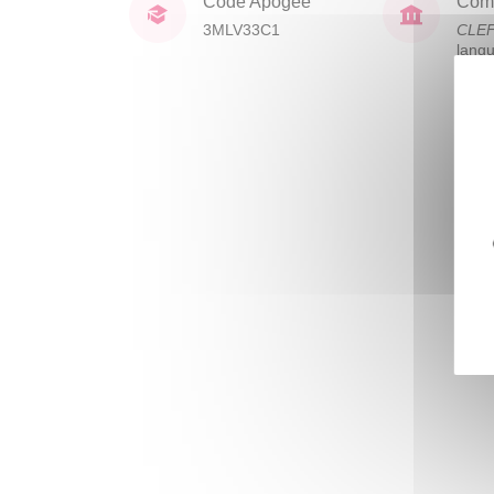
Code Apogée
Comp
3MLV33C1
CLE
lang