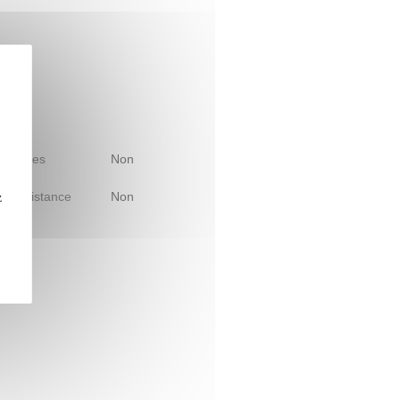
 d'études
Non
le à distance
Non
z