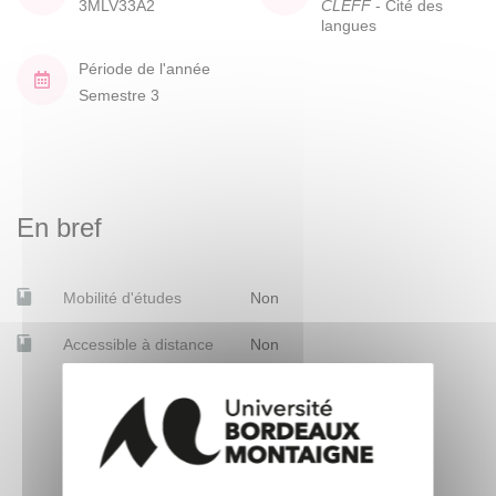
3MLV33A2
CLEFF
- Cité des
langues
Période de l'année
Semestre 3
En bref
Mobilité d'études
Non
Accessible à distance
Non