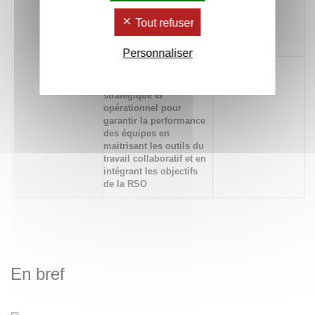
développement
durable en maitrisant
Tout refuser
les outils de la
conduite de projet
Personnaliser
697 Mettre en oeuvre
x
un management
stratégique et
opérationnel pour
garantir la performance
des équipes en
maitrisant les outils du
travail collaboratif et en
intégrant les objectifs
de la RSO
En bref