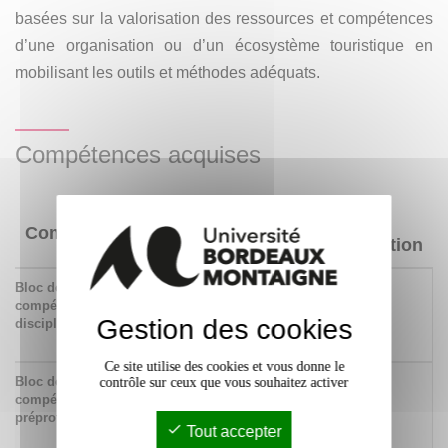
basées sur la valorisation des ressources et compétences
d’une organisation ou d’un écosystème touristique en
mobilisant les outils et méthodes adéquats.
Compétences acquises
Niveau
Compétences
d'acquisition
Bloc de
683 Accompagner le
x
compétences
développement des
Gestion des cookies
disciplinaires
acteurs et des
territoires touristiques
Ce site utilise des cookies et vous donne le
Bloc de
694 Gérer des projets
x
contrôle sur ceux que vous souhaitez activer
compétences
touristiques
préprofessionnelles
compatibles avec les
Tout accepter
enjeux du