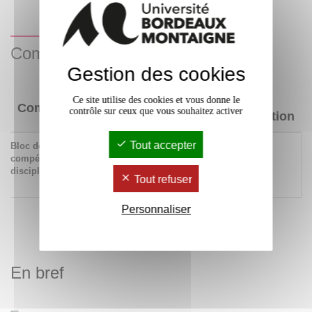
Compétences acquises
Gestion des cookies
Niveau
Ce site utilise des cookies et vous donne le
Compétences
contrôle sur ceux que vous souhaitez activer
d'acquisition
Tout accepter
Bloc de
683 Accompagner le
x
compétences
développement des acteurs
disciplinaires
et des territoires
Tout refuser
touristiques
Personnaliser
En bref