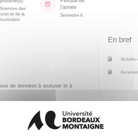
osante(s)
Période de
l'année
Sciences des
toires et de la
Semestre 6
unication
En bref
Mobilité
Accessib
 jeux de données à analyser et à
es situations d’analyse d’usages