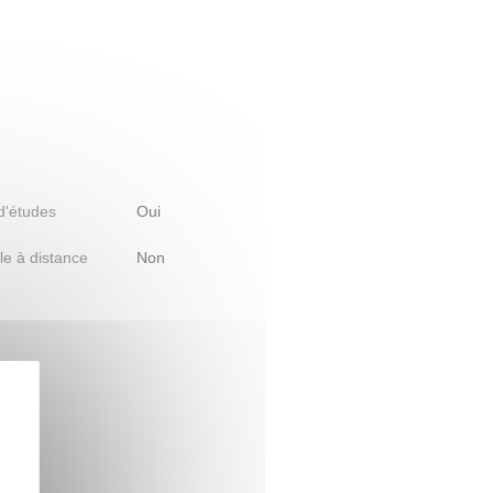
 d'études
Oui
le à distance
Non