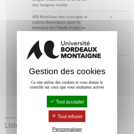
des langues visées
408 Mobiliser des concepts et
x
cadres théoriques dans le
domaine de l’étude d’une ou
de plusieurs langues
étrangères en lien avec les
aires socio-culturelles
correspondantes
403 Mettre en relation les
x
productions d’une aire
Gestion des cookies
linguistique et culturelle
donnée à différentes époques
Ce site utilise des cookies et vous donne le
ou de ces productions avec
contrôle sur ceux que vous souhaitez activer
celles d’autres aires
culturelles dans une
perspective comparatiste
Tout accepter
Tout refuser
Liste des enseignements
Personnaliser